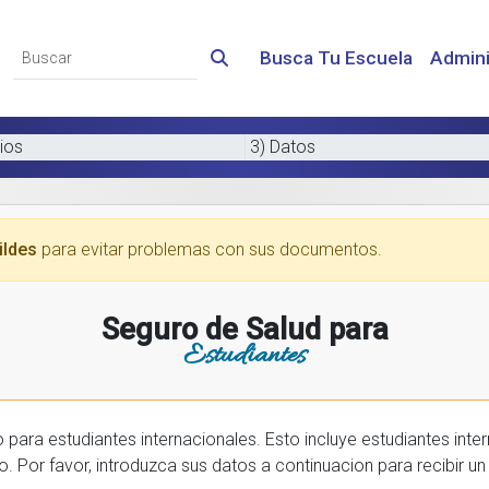
Busca Tu Escuela
Admini
ios
3) Datos
ildes
para evitar problemas con sus documentos.
Seguro de Salud para
Estudiantes
 internacionales. Esto incluye estudiantes internactionales en los EE.UU. y tambien
prar una