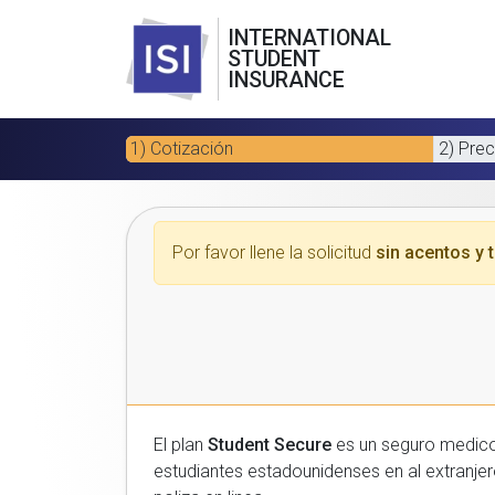
INTERNATIONAL
STUDENT
INSURANCE
1) Cotización
2) Prec
Por favor llene la solicitud
sin acentos y t
El plan
Student Secure
es un seguro medico para estudiantes
estudiantes estadounidenses en al extranjero. Por favor, introduzca sus datos a continuacion para recibir un presupuesto gratuito y luego com