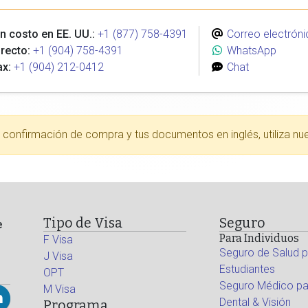
n costo en EE. UU.:
+1 (877) 758-4391
Correo electróni
recto:
+1 (904) 758-4391
WhatsApp
ax:
+1 (904) 212-0412
Chat
tu confirmación de compra y tus documentos en inglés, utiliza nu
Tipo de Visa
Seguro
e
Para Individuos
F Visa
Seguro de Salud p
J Visa
Estudiantes
OPT
Seguro Médico par
M Visa
Dental & Visión
Programa