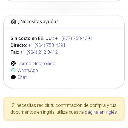
¿Necesitas ayuda?
Sin costo en EE. UU.:
+1 (877) 758-4391
Directo:
+1 (904) 758-4391
Fax:
+1 (904) 212-0412
Correo electrónico
WhatsApp
Chat
Si necesitas recibir tu confirmación de compra y tus
documentos en inglés, utiliza nuestra
página en inglés
.