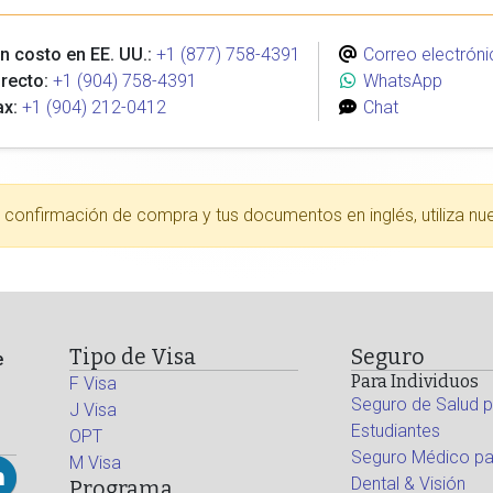
n costo en EE. UU.:
+1 (877) 758-4391
Correo electróni
recto:
+1 (904) 758-4391
WhatsApp
ax:
+1 (904) 212-0412
Chat
tu confirmación de compra y tus documentos en inglés, utiliza nu
Tipo de Visa
Seguro
e
Para Individuos
F Visa
Seguro de Salud p
J Visa
Estudiantes
OPT
Seguro Médico par
M Visa
Dental & Visión
Programa