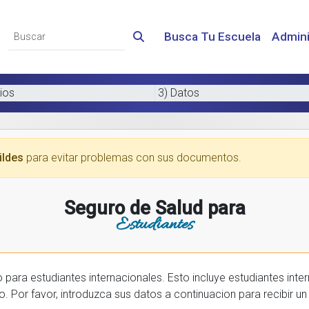
Busca Tu Escuela
Admini
ios
3) Datos
ildes
para evitar problemas con sus documentos.
Seguro de Salud para
Estudiantes
 internacionales. Esto incluye estudiantes internactionales en los EE.UU. y tambien
prar una