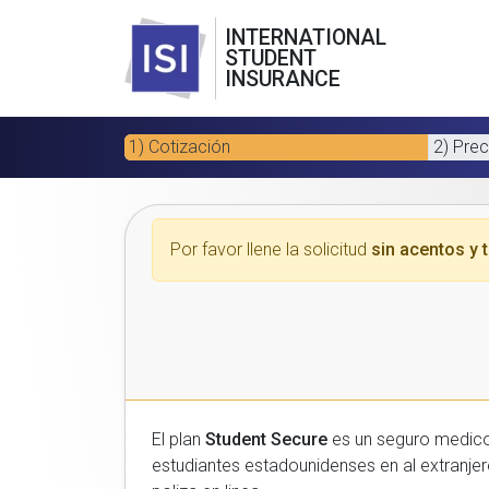
INTERNATIONAL
STUDENT
INSURANCE
1) Cotización
2) Prec
Por favor llene la solicitud
sin acentos y t
El plan
Student Secure
es un seguro medico para estudiantes
estudiantes estadounidenses en al extranjero. Por favor, introduzca sus datos a continuacion para recibir un presupuesto gratuito y luego com