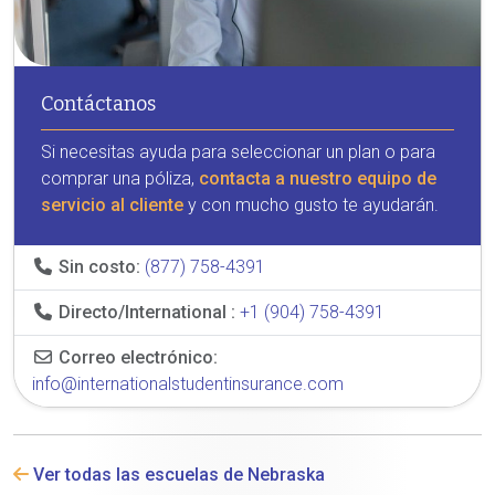
Contáctanos
Si necesitas ayuda para seleccionar un plan o para
comprar una póliza,
contacta a nuestro equipo de
servicio al cliente
y con mucho gusto te ayudarán.
Sin costo:
(877) 758-4391
Directo/International :
+1 (904) 758-4391
Correo electrónico:
info@internationalstudentinsurance.com
Ver todas las escuelas de Nebraska