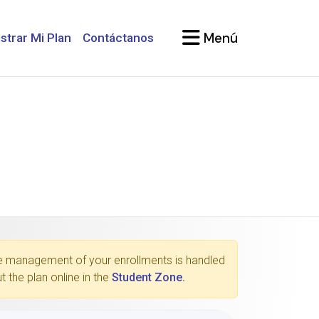
Menú
strar Mi Plan
Contáctanos
 The management of your enrollments is handled
 the plan online in the
Student Zone.