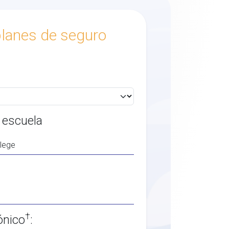
lanes de seguro
 escuela
†
ónico
: