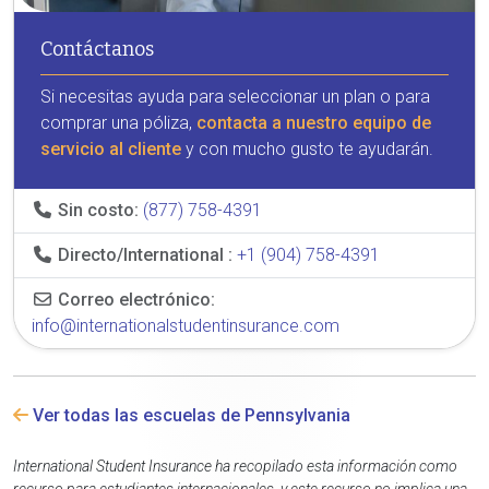
Contáctanos
Si necesitas ayuda para seleccionar un plan o para
comprar una póliza,
contacta a nuestro equipo de
servicio al cliente
y con mucho gusto te ayudarán.
Sin costo:
(877) 758-4391
Directo/International :
+1 (904) 758-4391
Correo electrónico:
info@internationalstudentinsurance.com
Ver todas las escuelas de Pennsylvania
International Student Insurance ha recopilado esta información como