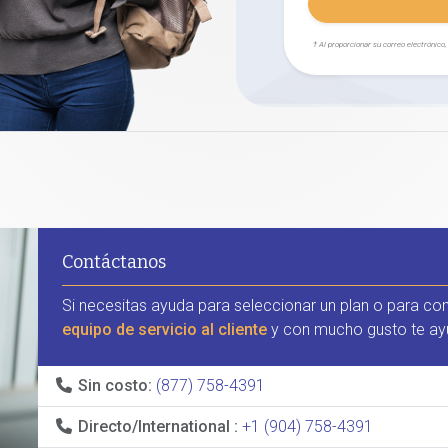
† Al proporcionar su correo electrónico
Contáctanos
Si necesitas ayuda para seleccionar un plan o para co
equipo de servicio al cliente
y con mucho gusto te ay
Sin costo:
(877) 758-4391
Directo/International :
+1 (904) 758-4391