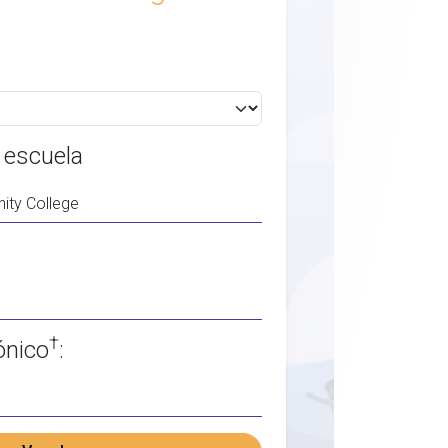
 escuela
†
ónico
: