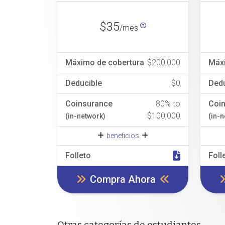
$35
/mes
Máximo de cobertura
$200,000
Máx
Deducible
$0
Dedu
Coinsurance
80% to
Coi
$100,000
(in-network)
(in-
beneficios
Folleto
Foll
Compra Ahora