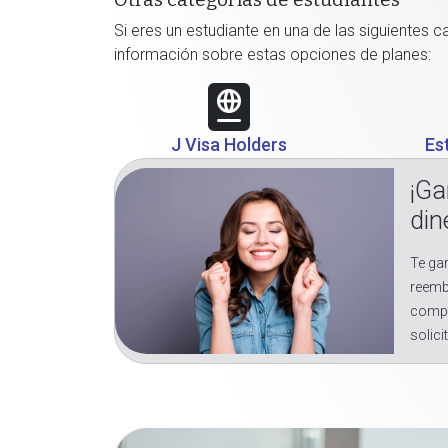
Otras categorías de estudiantes
Si eres un estudiante en una de las siguientes 
información sobre estas opciones de planes:
J Visa Holders
Es
¡Ga
din
Te gar
reemb
compr
solici