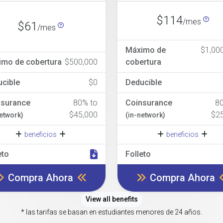
$114
/mes
$61
/mes
Máximo de
$1,00
imo de cobertura
$500,000
cobertura
cible
$0
Deducible
nsurance
80% to
Coinsurance
8
$45,000
$2
network)
(in-network)
beneficios
beneficios
eto
Folleto
Compra Ahora
Compra Ahora
View all benefits
* las tarifas se basan en estudiantes menores de 24 años.