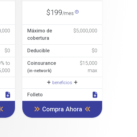
$199
/mes
0,000
Máximo de
$5,000,000
cobertura
$0
Deducible
$0
0% to
Coinsurance
$15,000
5,000
max
(in-network)
beneficios
Folleto
Compra Ahora