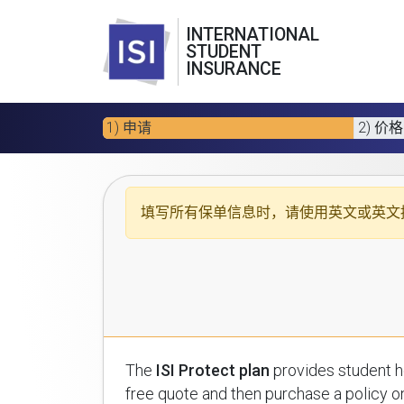
INTERNATIONAL
STUDENT
INSURANCE
1) 申请
2) 价格
填写所有保单信息时，请使用
英文或英文
The
ISI Protect plan
provides student health insuran
free quote and then purchase a policy on