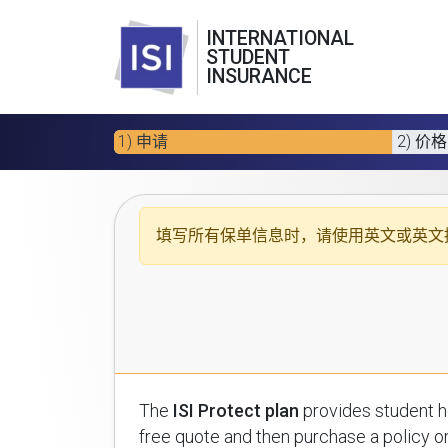
INTERNATIONAL
STUDENT
INSURANCE
1) 申请
2) 价格
填写所有保单信息时，请使用
英文或英文
The
ISI Protect plan
provides student health insuran
free quote and then purchase a policy on