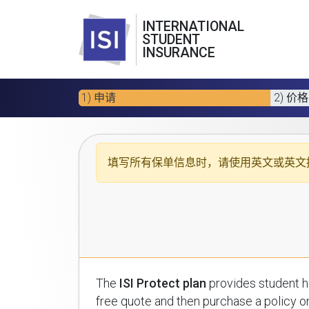
INTERNATIONAL
STUDENT
INSURANCE
1) 申请
2) 价格
填写所有保单信息时，请使用
英文或英文
The
ISI Protect plan
provides student health insuran
free quote and then purchase a policy on