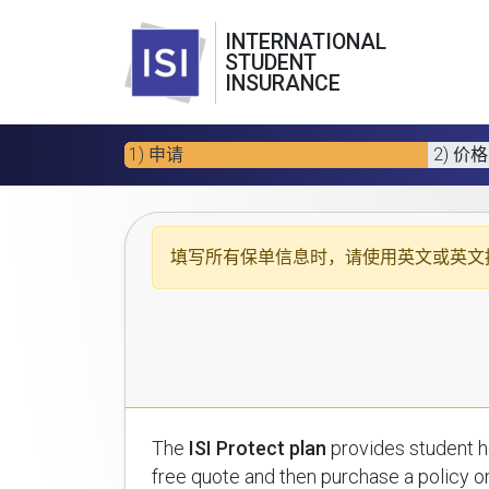
INTERNATIONAL
STUDENT
INSURANCE
1) 申请
2) 价格
填写所有保单信息时，请使用
英文或英文
The
ISI Protect plan
provides student health insuran
free quote and then purchase a policy on