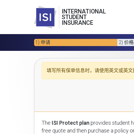
INTERNATIONAL
STUDENT
INSURANCE
1) 申请
2) 价格
填写所有保单信息时，请使用
英文或英文
The
ISI Protect plan
provides student health insuran
free quote and then purchase a policy on