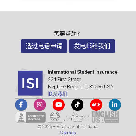
需要帮助？
透过电话申请
发电邮给我们
International Student Insurance
224 First Street
Neptune Beach, FL 32266 USA
联系我们
© 2026 – Envisage International
Sitemap