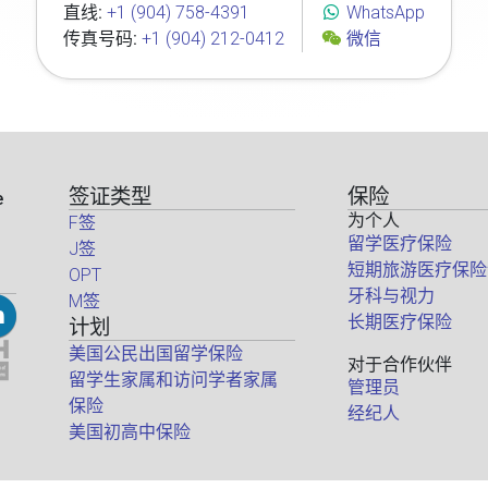
直线:
+1 (904) 758-4391
WhatsApp
传真号码:
+1 (904) 212-0412
微信
签证类型
保险
e
为个人
F签
留学医疗保险
J签
短期旅游医疗保险
OPT
牙科与视力
M签
长期医疗保险
计划
美国公民出国留学保险
对于合作伙伴
留学生家属和访问学者家属
管理员
保险
经纪人
美国初高中保险