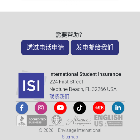
需要帮助？
透过电话申请
发电邮给我们
International Student Insurance
224 First Street
Neptune Beach, FL 32266 USA
联系我们
© 2026 – Envisage International
Sitemap