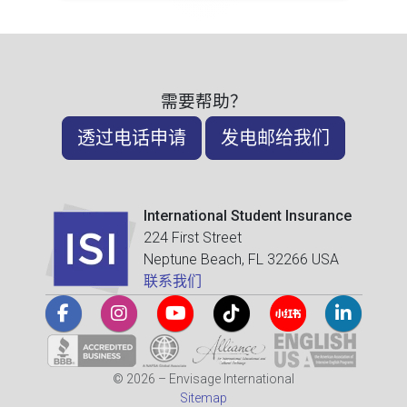
需要帮助？
透过电话申请
发电邮给我们
International Student Insurance
224 First Street
Neptune Beach, FL 32266 USA
联系我们
© 2026 – Envisage International
Sitemap