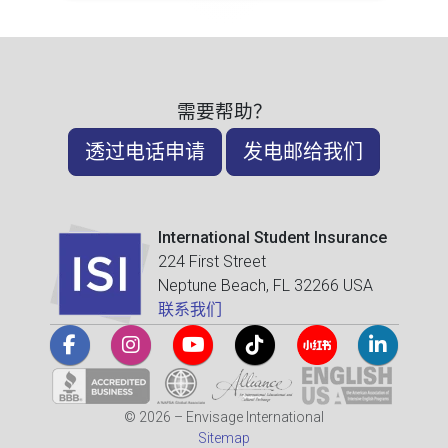
需要帮助？
透过电话申请
发电邮给我们
International Student Insurance
224 First Street
Neptune Beach, FL 32266 USA
联系我们
© 2026 – Envisage International
Sitemap