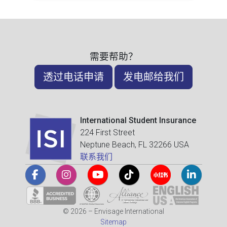
需要帮助？
透过电话申请
发电邮给我们
International Student Insurance
224 First Street
Neptune Beach, FL 32266 USA
联系我们
© 2026 – Envisage International
Sitemap