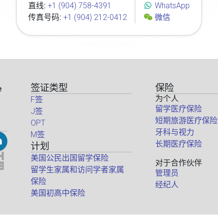
直线:
+1 (904) 758-4391
WhatsApp
传真号码:
+1 (904) 212-0412
微信
签证类型
保险
e
为个人
F签
留学医疗保险
J签
短期旅游医疗保险
OPT
牙科与视力
M签
长期医疗保险
计划
美国公民出国留学保险
对于合作伙伴
留学生家属和访问学者家属
管理员
保险
经纪人
美国初高中保险