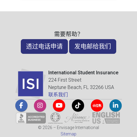
需要帮助？
透过电话申请
发电邮给我们
International Student Insurance
224 First Street
Neptune Beach, FL 32266 USA
联系我们
© 2026 – Envisage International
Sitemap