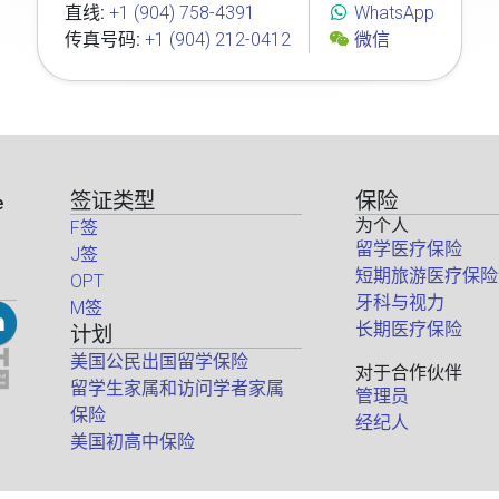
直线:
+1 (904) 758-4391
WhatsApp
传真号码:
+1 (904) 212-0412
微信
签证类型
保险
e
为个人
F签
留学医疗保险
J签
短期旅游医疗保险
OPT
牙科与视力
M签
长期医疗保险
计划
美国公民出国留学保险
对于合作伙伴
留学生家属和访问学者家属
管理员
保险
经纪人
美国初高中保险