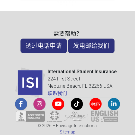
需要帮助？
透过电话申请
发电邮给我们
International Student Insurance
224 First Street
Neptune Beach, FL 32266 USA
联系我们
© 2026 – Envisage International
Sitemap