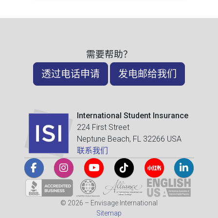
需要帮助？
透过电话申请
发电邮给我们
International Student Insurance
224 First Street
Neptune Beach, FL 32266 USA
联系我们
© 2026 – Envisage International
Sitemap