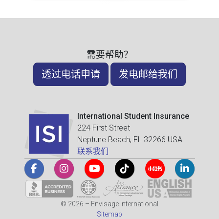
需要帮助？
透过电话申请
发电邮给我们
International Student Insurance
224 First Street
Neptune Beach, FL 32266 USA
联系我们
© 2026 – Envisage International
Sitemap