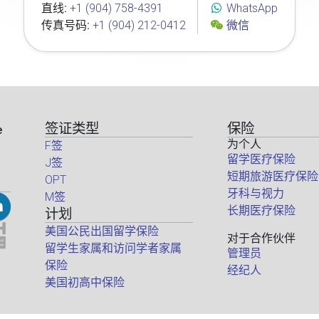
直线:
+1 (904) 758-4391
WhatsApp
传真号码:
+1 (904) 212-0412
微信
签证类型
保险
e
为个人
F签
留学医疗保险
J签
短期旅游医疗保险
OPT
牙科与视力
M签
长期医疗保险
计划
美国公民出国留学保险
对于合作伙伴
留学生家属和访问学者家属
管理员
保险
经纪人
美国初高中保险