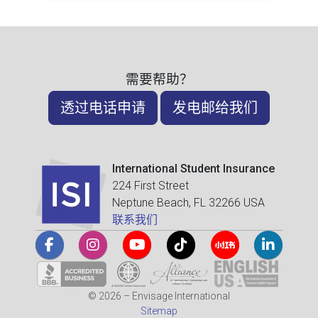
需要帮助？
透过电话申请
发电邮给我们
International Student Insurance
224 First Street
Neptune Beach, FL 32266 USA
联系我们
© 2026 – Envisage International
Sitemap