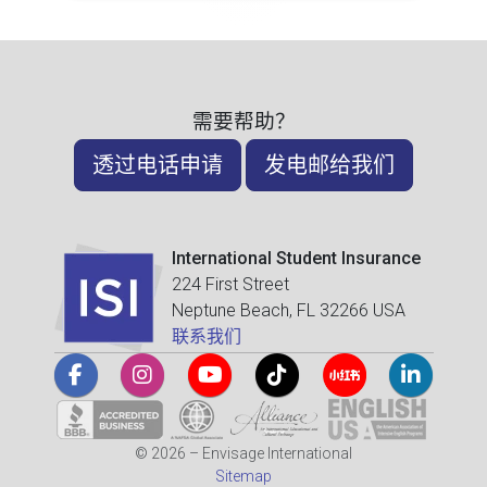
需要帮助？
透过电话申请
发电邮给我们
International Student Insurance
224 First Street
Neptune Beach, FL 32266 USA
联系我们
© 2026 – Envisage International
Sitemap