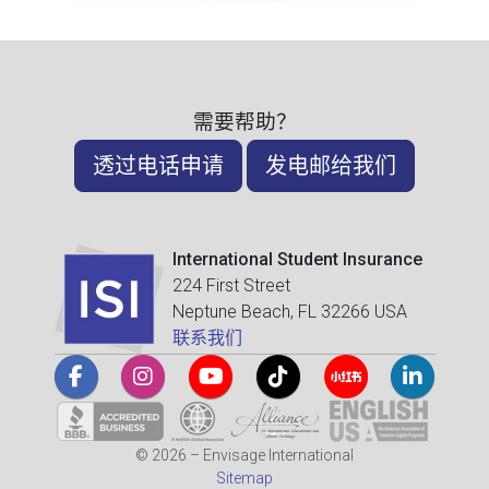
需要帮助？
透过电话申请
发电邮给我们
International Student Insurance
224 First Street
Neptune Beach, FL 32266 USA
联系我们
© 2026 – Envisage International
Sitemap