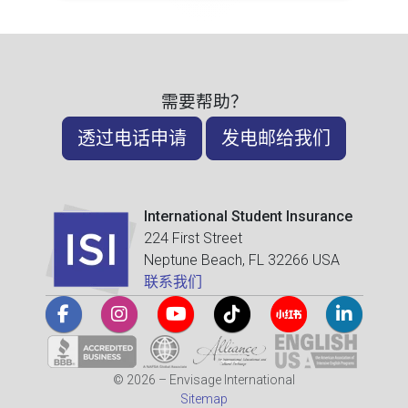
需要帮助？
透过电话申请
发电邮给我们
International Student Insurance
224 First Street
Neptune Beach, FL 32266 USA
联系我们
© 2026 – Envisage International
Sitemap