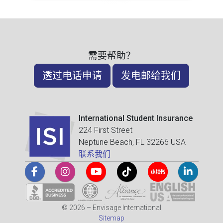
需要帮助？
透过电话申请
发电邮给我们
International Student Insurance
224 First Street
Neptune Beach, FL 32266 USA
联系我们
© 2026 – Envisage International
Sitemap