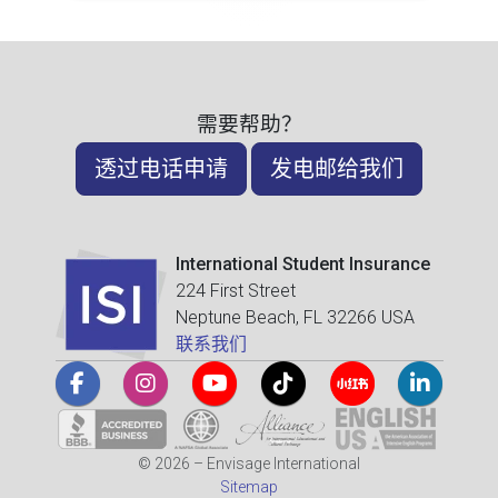
需要帮助？
透过电话申请
发电邮给我们
International Student Insurance
224 First Street
Neptune Beach, FL 32266 USA
联系我们
© 2026 – Envisage International
Sitemap