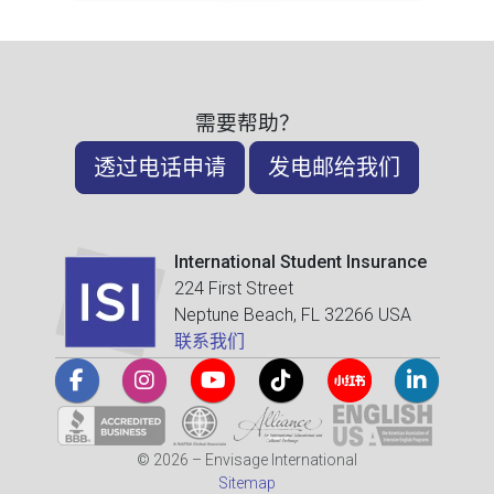
需要帮助？
透过电话申请
发电邮给我们
International Student Insurance
224 First Street
Neptune Beach, FL 32266 USA
联系我们
© 2026 – Envisage International
Sitemap