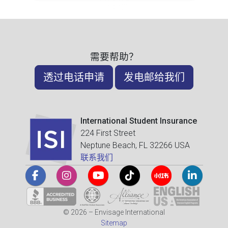
需要帮助？
透过电话申请
发电邮给我们
International Student Insurance
224 First Street
Neptune Beach, FL 32266 USA
联系我们
© 2026 – Envisage International
Sitemap