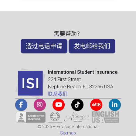
需要帮助？
透过电话申请
发电邮给我们
International Student Insurance
224 First Street
Neptune Beach, FL 32266 USA
联系我们
© 2026 – Envisage International
Sitemap