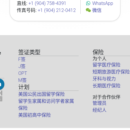
直线:
+1 (904) 758-4391
WhatsApp
传真号码:
+1 (904) 212-0412
微信
签证类型
保险
e
为个人
F签
留学医疗保险
J签
短期旅游医疗保险
OPT
牙科与视力
M签
长期医疗保险
计划
美国公民出国留学保险
对于合作伙伴
留学生家属和访问学者家属
管理员
保险
经纪人
美国初高中保险