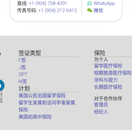
直线:
+1 (904) 758-4391
WhatsApp
传真号码:
+1 (904) 212-0412
微信
签证类型
保险
e
为个人
F签
留学医疗保险
J签
短期旅游医疗保险
OPT
牙科与视力
M签
长期医疗保险
计划
美国公民出国留学保险
对于合作伙伴
留学生家属和访问学者家属
管理员
保险
经纪人
美国初高中保险