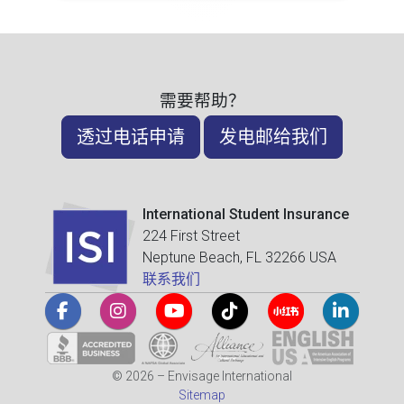
需要帮助？
透过电话申请
发电邮给我们
International Student Insurance
224 First Street
Neptune Beach, FL 32266 USA
联系我们
© 2026 – Envisage International
Sitemap