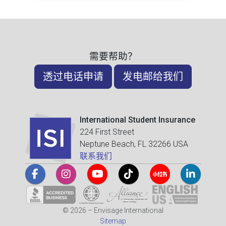
需要帮助？
透过电话申请
发电邮给我们
International Student Insurance
224 First Street
Neptune Beach, FL 32266 USA
联系我们
© 2026 – Envisage International
Sitemap