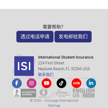
需要帮助？
透过电话申请
发电邮给我们
International Student Insurance
224 First Street
Neptune Beach, FL 32266 USA
联系我们
© 2026 – Envisage International
Sitemap