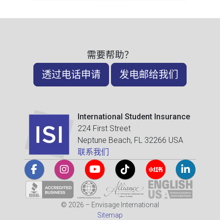
需要帮助？
透过电话申请
发电邮给我们
International Student Insurance
224 First Street
Neptune Beach, FL 32266 USA
联系我们
© 2026 – Envisage International
Sitemap