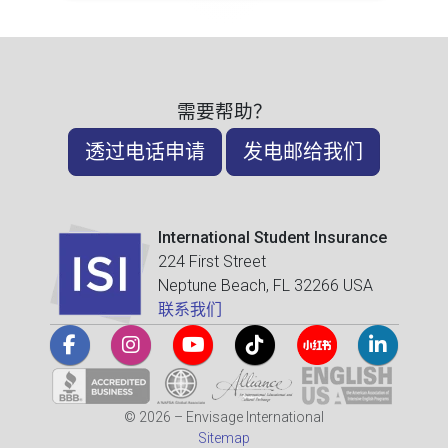
需要帮助？
透过电话申请
发电邮给我们
International Student Insurance
224 First Street
Neptune Beach, FL 32266 USA
联系我们
© 2026 – Envisage International
Sitemap