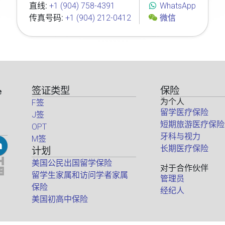
直线:
+1 (904) 758-4391
WhatsApp
传真号码:
+1 (904) 212-0412
微信
签证类型
保险
e
为个人
F签
留学医疗保险
J签
短期旅游医疗保险
OPT
牙科与视力
M签
长期医疗保险
计划
美国公民出国留学保险
对于合作伙伴
留学生家属和访问学者家属
管理员
保险
经纪人
美国初高中保险