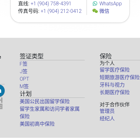
直线:
+1 (904) 758-4391
WhatsApp
传真号码:
+1 (904) 212-0412
微信
签证类型
保险
e
为个人
F签
留学医疗保险
J签
短期旅游医疗保险
OPT
牙科与视力
M签
长期医疗保险
计划
美国公民出国留学保险
对于合作伙伴
留学生家属和访问学者家属
管理员
保险
经纪人
美国初高中保险