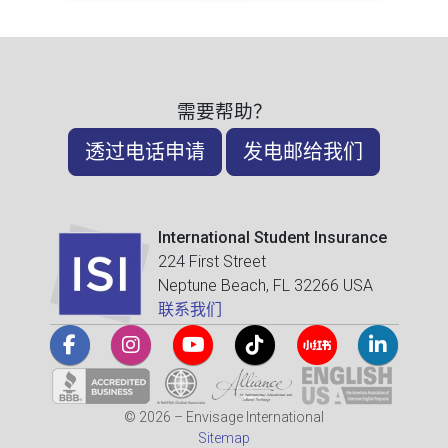
需要帮助？
透过电话申请
发电邮给我们
International Student Insurance
224 First Street
Neptune Beach, FL 32266 USA
联系我们
© 2026 – Envisage International
Sitemap