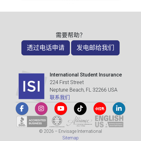
需要帮助？
透过电话申请
发电邮给我们
International Student Insurance
224 First Street
Neptune Beach, FL 32266 USA
联系我们
© 2026 – Envisage International
Sitemap