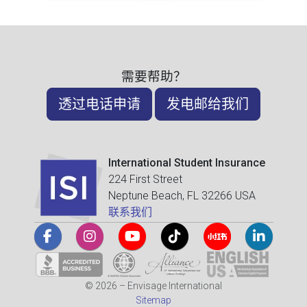
需要帮助？
透过电话申请
发电邮给我们
International Student Insurance
224 First Street
Neptune Beach, FL 32266 USA
联系我们
© 2026 – Envisage International
Sitemap