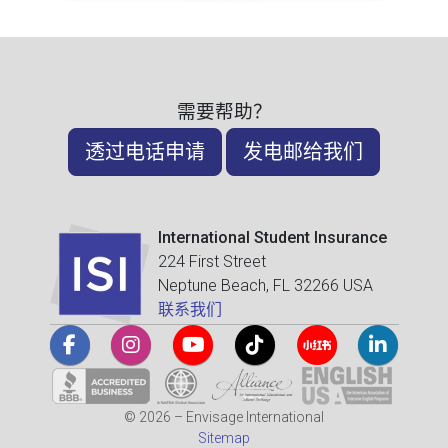
需要帮助？
透过电话申请
发电邮给我们
International Student Insurance
224 First Street
Neptune Beach, FL 32266 USA
联系我们
© 2026 – Envisage International
Sitemap