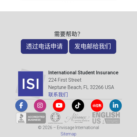
需要帮助？
透过电话申请
发电邮给我们
International Student Insurance
224 First Street
Neptune Beach, FL 32266 USA
联系我们
© 2026 – Envisage International
Sitemap