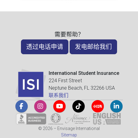
需要帮助？
透过电话申请
发电邮给我们
International Student Insurance
224 First Street
Neptune Beach, FL 32266 USA
联系我们
© 2026 – Envisage International
Sitemap